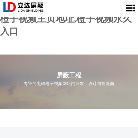
橙子视频在线播放,橙子视频网址,
网
橙子视频主页地址,橙子视频永久
站
产
入口
首
品
资
页
中
质
屏
心
证
蔽
新
屏蔽工程
书
工
闻
关
专业的电磁橙子视频网址的研发、设计与制造商
程
中
于
联
心
橙
系
子
橙
视
子