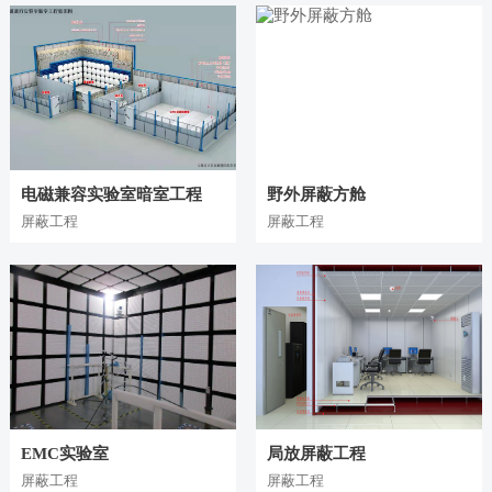
频
视
在
频
线
在
播
线
电磁兼容实验室暗室工程
野外屏蔽方舱
屏蔽工程
屏蔽工程
放
播
放
EMC实验室
局放屏蔽工程
屏蔽工程
屏蔽工程